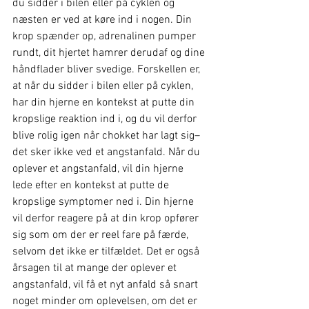
du sidder i bilen eller på cyklen og 
næsten er ved at køre ind i nogen. Din 
krop spænder op, adrenalinen pumper 
rundt, dit hjertet hamrer derudaf og dine 
håndflader bliver svedige. Forskellen er, 
at når du sidder i bilen eller på cyklen, 
har din hjerne en kontekst at putte din 
kropslige reaktion ind i, og du vil derfor 
blive rolig igen når chokket har lagt sig– 
det sker ikke ved et angstanfald. Når du 
oplever et angstanfald, vil din hjerne 
lede efter en kontekst at putte de 
kropslige symptomer ned i. Din hjerne 
vil derfor reagere på at din krop opfører 
sig som om der er reel fare på færde, 
selvom det ikke er tilfældet. Det er også 
årsagen til at mange der oplever et 
angstanfald, vil få et nyt anfald så snart 
noget minder om oplevelsen, om det er 