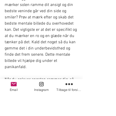
mærker solen ramme dit ansigt og din 
bedste veninde går ved din side og 
smiler? Prøv at mærk efter og skab det 
bedste mentale billede du overhovedet 
kan. Det vigtigste er at det er specifikt og 
at du mærker en ro og en glæde når du 
tænker på det. Kald det noget så du kan 
gemme det i din underbevidsthed og 
finde det frem senere. Dette mentale 
billede vil hjælpe dig under et 
panikanfald.
Når du oplever angsten rammer dig, så 
luk øjnene og sig for dig selv : 5-4-3-2-1 
Email
Instagram
Tilbage til forsiden
og forestil dig dit positive mentale 
billede. Sig så til dig selv : ”Jeg er så 
spændt på/glæder mig så meget til at se 
min kæreste/veninde/hund/barn i 