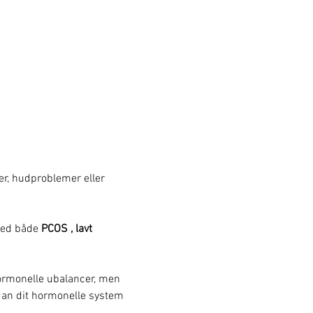
r, hudproblemer eller 
ed både 
PCOS , lavt 
ormonelle ubalancer, men 
ordan dit hormonelle system 