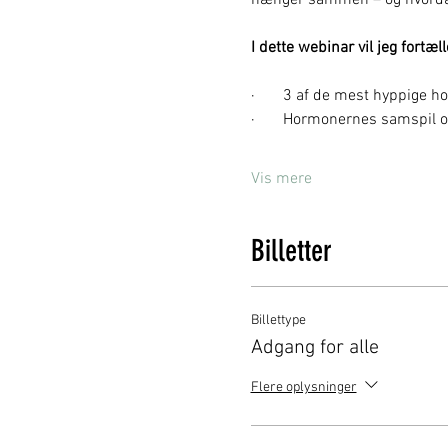
hænger sammen – og hvordan 
I dette webinar vil jeg fortæl
·       3 af de mest hyppige 
·       Hormonernes samspil o
Vis mere
Billetter
Billettype
Adgang for alle
Flere oplysninger