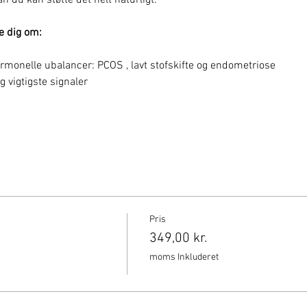
du kan støtte det helt naturligt.
le dig om:
hormonelle ubalancer: PCOS , lavt stofskifte og endometriose
g vigtigste signaler
Pris
349,00 kr.
moms Inkluderet