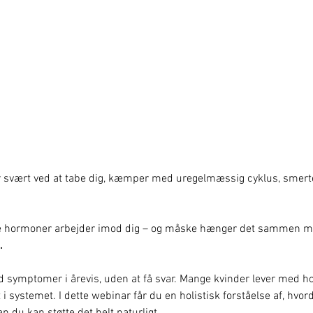
0
r svært ved at tabe dig, kæmper med uregelmæssig cyklus, smerte
ine hormoner arbejder imod dig – og måske hænger det sammen m
.
 symptomer i årevis, uden at få svar. Mange kvinder lever med h
st i systemet. I dette webinar får du en holistisk forståelse af, hv